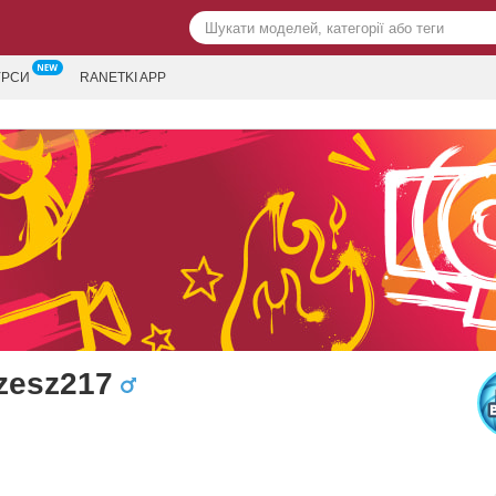
УРСИ
RANETKI APP
zesz217