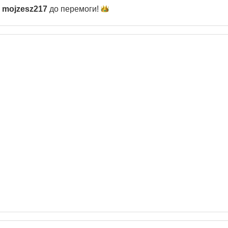
и
mojzesz217
до
перемоги!