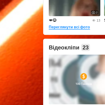
2
💋😋
13
Переглянути всі фото
Відеокліпи
23
100 Токенів