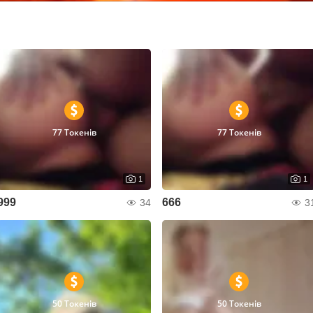
77 Токенів
77 Токенів
1
1
999
666
34
3
50 Токенів
50 Токенів