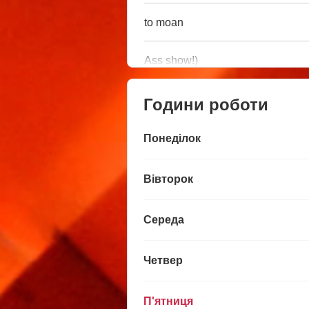
to moan
Ass show!)
Години роботи
Понеділок
Вівторок
Середа
Четвер
П'ятниця