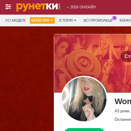
3058 ОНЛАЙН
УСІ МОДЕЛІ
КАТЕГОРІЇ
ІСТОРІЯ
ВСІ ПРОМОАКЦІЇ
КОНК
Ст
Wo
43 роки,
Остання