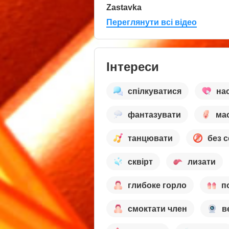
Zastavka
Переглянути всі відео
Інтереси
спілкуватися
на
фантазувати
ма
танцювати
без с
сквірт
лизати
глибоке горло
п
смоктати член
в