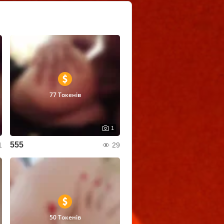
77 Токенів
1
555
1
29
50 Токенів