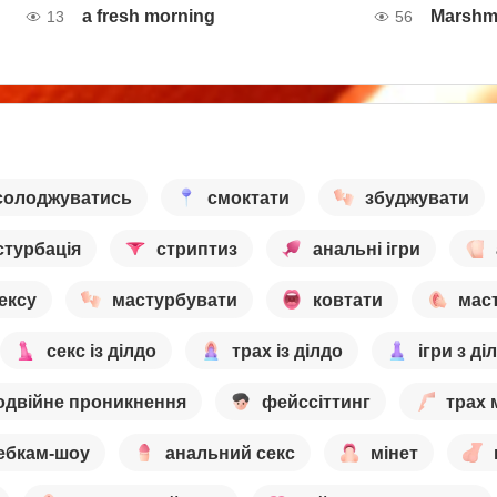
a fresh morning
Marshm
13
56
солоджуватись
смоктати
збуджувати
стурбація
стриптиз
анальні ігри
ексу
мастурбувати
ковтати
маст
секс із ділдо
трах із ділдо
ігри з ді
одвійне проникнення
фейссіттинг
трах 
ебкам-шоу
анальний секс
мінет