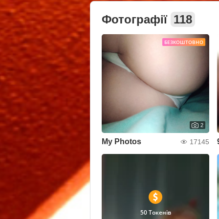
Фотографії
118
БЕЗКОШТОВНО
2
My Photos
17145
50 Токенів