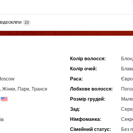
ВІДЕОКЛІПИ
23
Колір волосся:
Блон
Колір очей:
Блак
Moscow
Раса:
Євро
, Жiнки, Пари, Транси
Лобкове волосся:
Пого
Розмір грудей:
Мале
Зад:
Сере
Німфоманка:
Секр
ів
Сімейний статус:
Без 