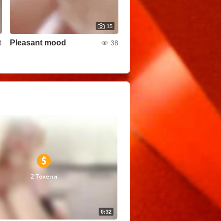
15
Pleasant mood
4
38
2 Токени
0:32