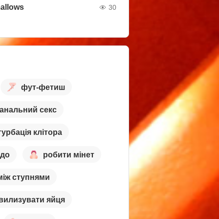
allows
30
фут-фетиш
анальний секс
урбація клітора
лдо
робити мінет
між ступнями
вилизувати яйця