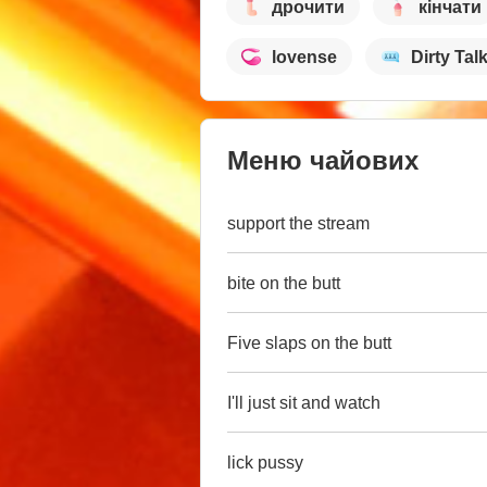
дрочити
кінчати
lovense
Dirty Tal
Меню чайових
support the stream
bite on the butt
Five slaps on the butt
I'll just sit and watch
lick pussy