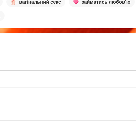
вагінальний секс
займатись любов'ю
k