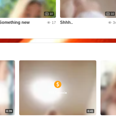
10
10
Something new
Shhh..
17
3
918 Токенів
0:39
0:41