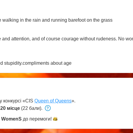
ove walking in the rain and running barefoot on the grass
e and attention, and of course courage without rudeness. No w
 greed stupidity.compliments about age
у конкурсі «CIS
Queen of Queens
».
20 місце
(22 бали).
и
WomenS
до
перемоги!