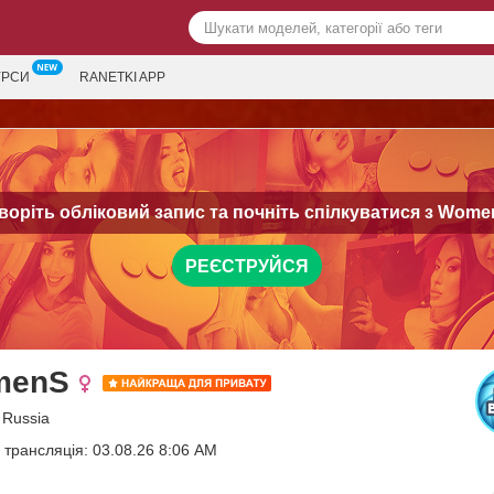
УРСИ
RANETKI APP
воріть обліковий запис та почніть спілкуватися з
Wome
РЕЄСТРУЙСЯ
menS
 Russia
 трансляція: 03.08.26 8:06 AM