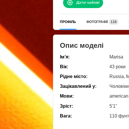
Дати чайові
ПРОФІЛЬ
ФОТОГРАФІЇ
118
Опис моделі
Ім’я:
Marisa
Вік:
43 роки
Рідне місто:
Russia, 
Зацікавлений у:
Чоловіки
Мови:
american
Зріст:
5'1"
Вага:
110 фунт