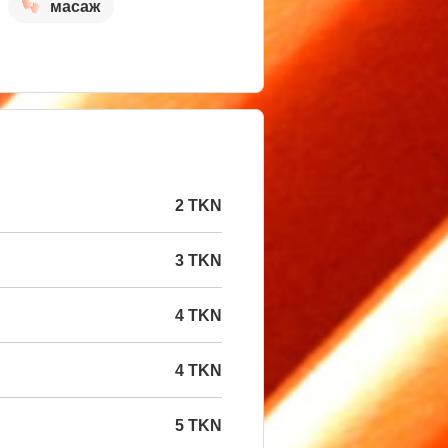
масаж
2 TKN
3 TKN
4 TKN
4 TKN
5 TKN