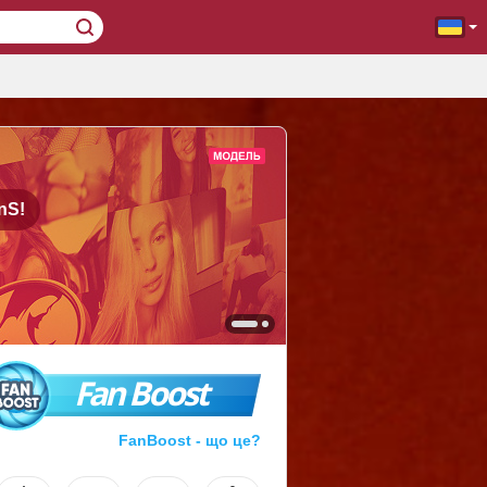
nS!
Fan Boost
FanBoost - що це?