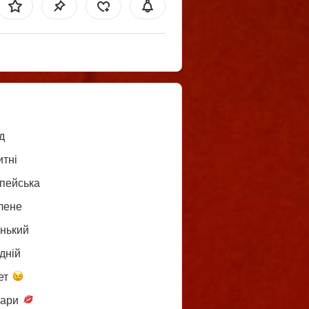
д
итні
пейська
лене
нький
дній
ет
пари