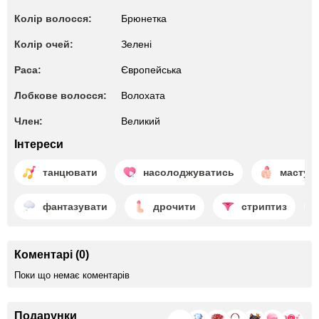
Колір волосся:
Брюнетка
Колір очей:
Зелені
Раса:
Європейська
Лобкове волосся:
Волохата
Член:
Великий
Інтереси
танцювати
насолоджуватись
мастур
фантазувати
дрочити
стриптиз
Коментарі (0)
Поки що немає коментарів
Подарунки