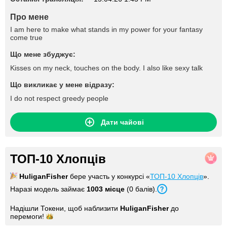
Про мене
I am here to make what stands in my power for your fantasy
come true
Що мене збуджує:
Kisses on my neck, touches on the body. I also like sexy talk
Що викликає у мене відразу:
I do not respect greedy people
Дати чайові
ТОП-10 Хлопців
HuliganFisher
бере участь у конкурсі «
ТОП-10 Хлопців
».
Наразі модель займає
1003 місце
(0 балів).
Надішли Токени, щоб наблизити
HuliganFisher
до
перемоги!