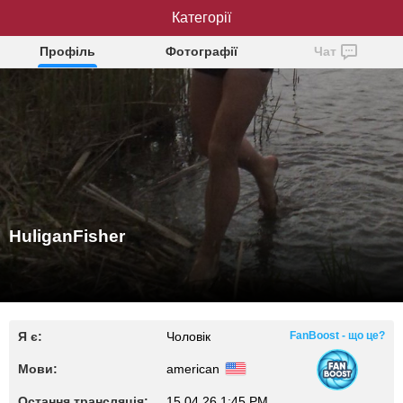
HuliganFisher
Категорії
Профіль
Фотографії
Чат
HuliganFisher
Я є:
Чоловік
FanBoost - що це?
Мови:
american
Остання трансляція:
15.04.26 1:45 PM