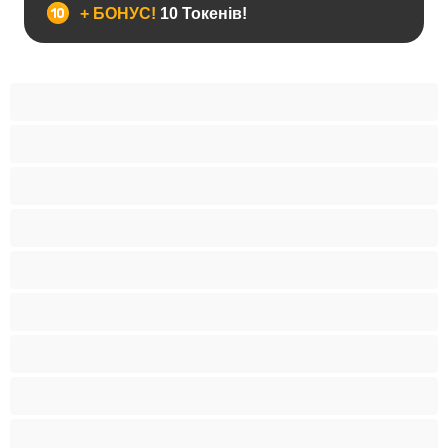
+ БОНУС!
10 Токенів!
BBW
Іграшки
Індійки
Азіатки
Анал
Арабки
Блондинки
Бондаж
Брюнетки