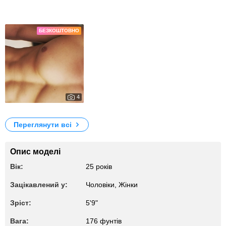
Фотографії
БЕЗКОШТОВНО
4
772
My Photos
Переглянути всі
Опис моделі
Вік:
25 років
Зацікавлений у:
Чоловіки, Жiнки
Зріст:
5'9"
Вага:
176 фунтів