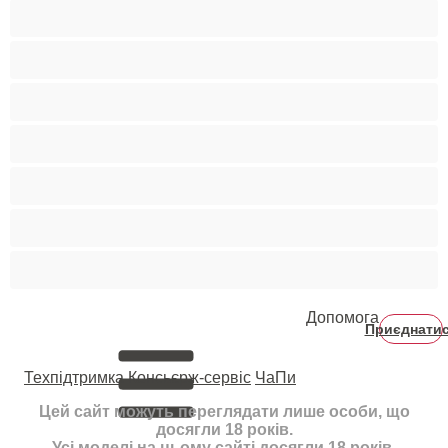
Руденькі
Світлошкірі
Середні груди
Сквірт
Старенькі
Студентки
Фетиш
Допомога
Приєднати
Техпідтримка
Консьєрж-сервіс
ЧаПи
Цей сайт можуть переглядати лише особи, що
досягли 18 років.
Усі моделі на цьому сайті досягли 18 років.