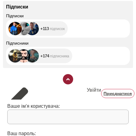
Підписки
+113
Підписки
+113
підписок
+174
Підписники
+174
підписника
Увійти
Приєднатися
Ваше ім'я користувача:
Ваш пароль: